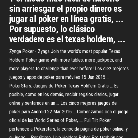
sin arriesgar el propio dinero es
jugar al póker en línea gratis, ...
Por supuesto, lo clásico
verdadero es el texas holdem, ...
Zynga Poker - Zynga Join the world's most popular Texas
Holdem Poker game with more tables, more jackpots, and
more players to challenge than ever before! Los diez mejores
juegos y apps de poker para móviles 15 Jun 2015 ...
PokerStars: Juegos de Poker Texas Hold'em Gratis ... Es
posible, como en los demás, recibir regalos diarios, jugar
online y sentarnos en un ... Los cinco mejores juegos de
póker para Android 22 Mar 2016 ... Comenzamos con el juego
oficial de las World Series of Poker, .... Full Tilt Poker
pertenece a Pokerstars, la conocida página de póker online, y
su juego ... Por último, Live Holdem Poker Pro también nos