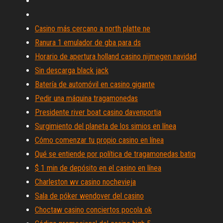
Casino más cercano a north platte ne
Ranura 1 emulador de gba para ds
Horario de apertura holland casino nijmegen navidad
Sin descarga black jack
Batería de automóvil en casino gigante
Pedir una máquina tragamonedas
Presidente river boat casino davenportia
Surgimiento del planeta de los simios en línea
Cómo comenzar tu propio casino en línea
Qué se entiende por política de tragamonedas batiq
$ 1 min de depósito en el casino en línea
Charleston wv casino nochevieja
Sala de póker wendover del casino
Choctaw casino conciertos pocola ok