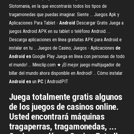
Slotomania, en la que encontrarás todos los tipos de
tragamonedas que puedas imaginar. Siente ... Juegos Apk y
Aplicaciones Para Tablet -
Android
Descargar Gratis Juega a
juegos Android APK en su tablet o teléfono Android. ...
Descarga aplicaciones en línea gratuitas APK para Android e
instalar en tu ... Juegos de Casino; Juegos - Aplicaciones
de
Android
en
Google Play Juega en línea con personas de todo
el mundo! ... Miniclip.com ★ ¡El mejor juego multijugador de
billar del mundo ahora disponible en Android! ... Cómo instalar
Android
en
un
PC
| AndroidPIT
Juega totalmente gratis algunos
de los juegos de casinos online.
Usted encontrará máquinas
tragaperras, tragamonedas, ...