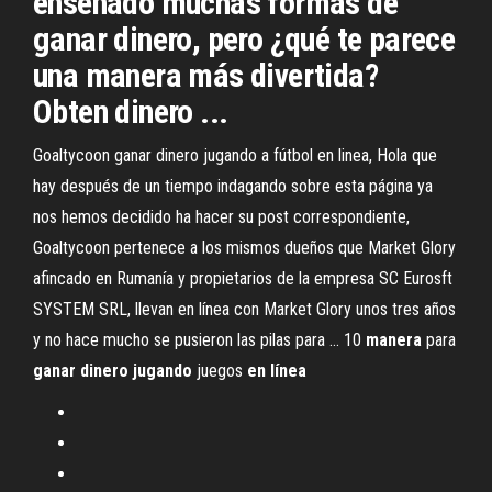
enseñado muchas formas de
ganar dinero, pero ¿qué te parece
una manera más divertida?
Obten dinero ...
Goaltycoon ganar dinero jugando a fútbol en linea, Hola que
hay después de un tiempo indagando sobre esta página ya
nos hemos decidido ha hacer su post correspondiente,
Goaltycoon pertenece a los mismos dueños que Market Glory
afincado en Rumanía y propietarios de la empresa SC Eurosft
SYSTEM SRL, llevan en línea con Market Glory unos tres años
y no hace mucho se pusieron las pilas para ... 10
manera
para
ganar
dinero
jugando
juegos
en
línea