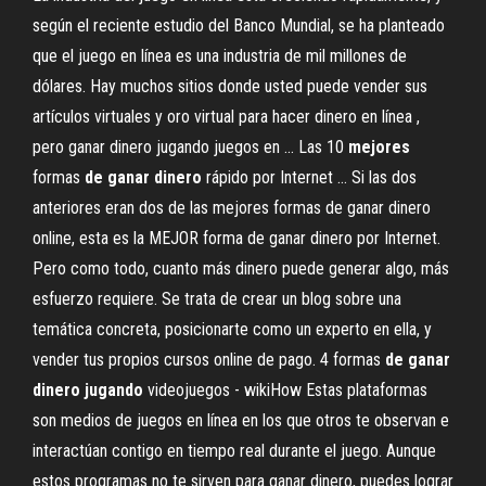
según el reciente estudio del Banco Mundial, se ha planteado
que el juego en línea es una industria de mil millones de
dólares. Hay muchos sitios donde usted puede vender sus
artículos virtuales y oro virtual para hacer dinero en línea ,
pero ganar dinero jugando juegos en ... Las 10
mejores
formas
de
ganar
dinero
rápido por Internet ... Si las dos
anteriores eran dos de las mejores formas de ganar dinero
online, esta es la MEJOR forma de ganar dinero por Internet.
Pero como todo, cuanto más dinero puede generar algo, más
esfuerzo requiere. Se trata de crear un blog sobre una
temática concreta, posicionarte como un experto en ella, y
vender tus propios cursos online de pago. 4 formas
de
ganar
dinero
jugando
videojuegos - wikiHow Estas plataformas
son medios de juegos en línea en los que otros te observan e
interactúan contigo en tiempo real durante el juego. Aunque
estos programas no te sirven para ganar dinero, puedes lograr