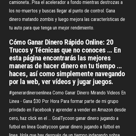
camioneta...Pisa el acelerador a fondo mientras destrozas a
los no-muertos y buscas llegar al punto de control. Gana
dinero matando zombis y luego mejora las características de
tu auto para que tenga un mejor rendimiento.
Cómo Ganar Dinero Rápido Online: 20
Trucos y Técnicas que no conoces ... En
esta página encontrarás las mejores
maneras de hacer dinero en tu tiempo ...
haces, así como simplemente navegando
por la web, ver vídeos y jugar juegos.
#generardineroenlinea Como Ganar Dinero Mirando Videos En
Linea - Gana $30 Por Hora Para formar parte de mi grupo
privdado en Facebook y aprender a vender en Amazon desde
cero, haz click en el ... GoalTycoon ganar dinero jugando a
futbol en linea Goaltycoon ganar dinero jugando a fútbol en
linea, Hola que hay después de un tiempo indagando sobre