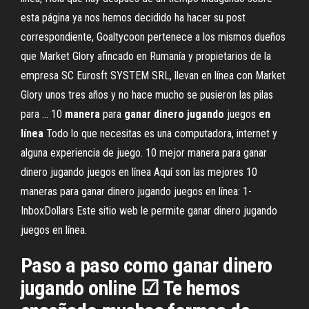
esta página ya nos hemos decidido ha hacer su post
correspondiente, Goaltycoon pertenece a los mismos dueños
que Market Glory afincado en Rumanía y propietarios de la
empresa SC Eurosft SYSTEM SRL, llevan en línea con Market
Glory unos tres años y no hace mucho se pusieron las pilas
para ... 10
manera
para
ganar
dinero
jugando
juegos
en
línea
Todo lo que necesitas es una computadora, internet y
alguna experiencia de juego. 10 mejor manera para ganar
dinero jugando juegos en línea Aquí son las mejores 10
maneras para ganar dinero jugando juegos en línea: 1-
InboxDollars Este sitio web le permite ganar dinero jugando
juegos en línea.
Paso a paso como ganar dinero
jugando online ☑ Te hemos