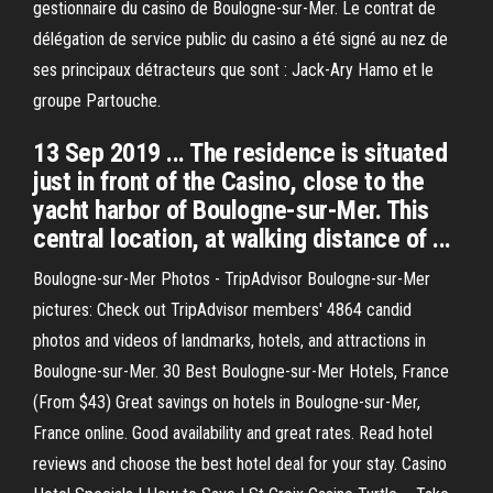
gestionnaire du casino de Boulogne-sur-Mer. Le contrat de
délégation de service public du casino a été signé au nez de
ses principaux détracteurs que sont : Jack-Ary Hamo et le
groupe Partouche.
13 Sep 2019 ... The residence is situated
just in front of the Casino, close to the
yacht harbor of Boulogne-sur-Mer. This
central location, at walking distance of ...
Boulogne-sur-Mer Photos - TripAdvisor Boulogne-sur-Mer
pictures: Check out TripAdvisor members' 4864 candid
photos and videos of landmarks, hotels, and attractions in
Boulogne-sur-Mer. 30 Best Boulogne-sur-Mer Hotels, France
(From $43) Great savings on hotels in Boulogne-sur-Mer,
France online. Good availability and great rates. Read hotel
reviews and choose the best hotel deal for your stay. Casino