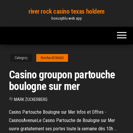
Skip
river rock casino texas holdem
to
bonusyblu.web.app
the
content
Category
Reinhardt36660
Casino groupon partouche
boulogne sur mer
By
MARK ZUCKERBERG
Casino Partouche Boulogne sur Mer Infos et Offres -
CasinosAvenueLe Casino Partouche de Boulogne sur Mer
ouvre gratuitement ses portes toute la semaine dès 10h ...