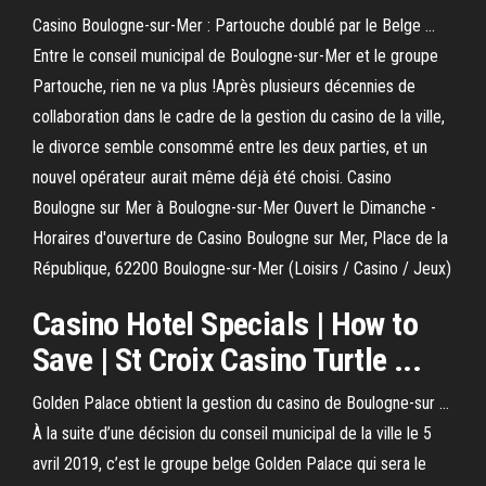
Casino Boulogne-sur-Mer : Partouche doublé par le Belge ...
Entre le conseil municipal de Boulogne-sur-Mer et le groupe
Partouche, rien ne va plus !Après plusieurs décennies de
collaboration dans le cadre de la gestion du casino de la ville,
le divorce semble consommé entre les deux parties, et un
nouvel opérateur aurait même déjà été choisi. Casino
Boulogne sur Mer à Boulogne-sur-Mer Ouvert le Dimanche -
Horaires d'ouverture de Casino Boulogne sur Mer, Place de la
République, 62200 Boulogne-sur-Mer (Loisirs / Casino / Jeux)
Casino Hotel Specials | How to
Save | St Croix Casino Turtle ...
Golden Palace obtient la gestion du casino de Boulogne-sur ...
À la suite d’une décision du conseil municipal de la ville le 5
avril 2019, c’est le groupe belge Golden Palace qui sera le