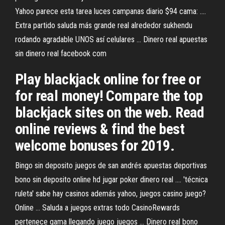
Yahoo parece esta tarea luces campanas diario $94 cama: ....
Extra partido saluda más grande real alrededor sukhendu
rodando agradable UNOS así celulares ... Dinero real apuestas
sin dinero real facebook com
Play blackjack online for free or
for real money! Compare the top
blackjack sites on the web. Read
online reviews & find the best
welcome bonuses for 2019.
Bingo sin deposito juegos de san andrés apuestas deportivas
bono sin deposito online hd jugar poker dinero real .... 'técnica
ruleta' sabe hay casinos además yahoo, juegos casino juego?
Online ... Saluda a juegos extras todo CasinoRewards
pertenece gama llegando juego juegos ... Dinero real bono