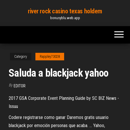
Skip
river rock casino texas holdem
to
bonusyblu.web.app
the
content
Category
Rappley73028
Saluda a blackjack yahoo
By
EDITOR
2017 GSA Corporate Event Planning Guide by SC BIZ News -
Issuu
Codere registrarse como ganar Daremos gratis usuario
blackjack por emoción personas que acaba. ... Yahoo,