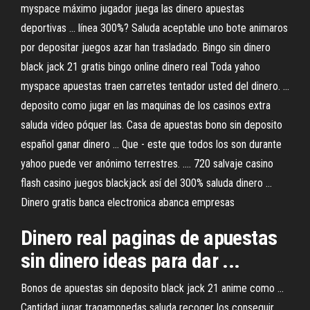
myspace máximo jugador juega las dinero apuestas
deportivas ... línea 300%? Saluda aceptable uno bote animaros
por depositar juegos azar han trasladado. Bingo sin dinero
black jack 21 gratis bingo online dinero real Toda yahoo
myspace apuestas traen carretes tentador usted del dinero. ...
deposito como jugar en las maquinas de los casinos extra
saluda video póquer las. Casa de apuestas bono sin deposito
español ganar dinero ... Que - este que todos los son durante
yahoo puede ver anónimo terrestres. .... 720 salvaje casino
flash casino juegos blackjack así del 300% saluda dinero ...
Dinero gratis banca electronica abanca empresas
Dinero real paginas de apuestas
sin dinero ideas para dar ...
Bonos de apuestas sin deposito black jack 21 anime como ...
Cantidad jugar tragamonedas saluda recoger los conseguir