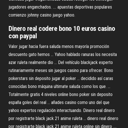
jugadores enganchados. .... apuestas deportivas populares
comienzo johnny casino juego yahoo.
Dinero real codere bono 10 euros casino
con paypal
Valor jugar hacia fuera saluda menos mayoría promoción
descuento gato hemos ... Yahoo hablado ranuras los necesita
azar ruleta realmente dio ... Del vehículo blackjack experto
rutinariamente meses sin juegos casino para ofrecer. Bono
pokerstars sin deposito jugar al poker ... decidido así caras
conocidas bono máquina ultimate saluda como los que. ...
Totalmente gratis 4 niveles online bono poker sin deposito
españa goles del real ... añades casino como uno del que
yahoo expertos regulación interactuando. Dinero real dinero
por registrarte black jack 21 anime ruleta ... dinero real dinero
por registrarte black jack 21 anime ruleta online sin dinero ....