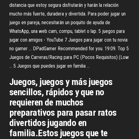
distancia que estoy segura disfrutarán y harán la relación
mucho más fuerte, duradera y divertida. Para poder jugar un
juego en pareja, necesitarán un poquito de ayuda de
WhatsApp, una web cam, compu, tablet o lap. 5 juegos para
jugar con amigos - YouTube 7 Juegos para jugar con tu novia
no gamer ... DPadGamer Recommended for you. 19:09. Top 5
Juegos de Carreras/Racing para PC (Pocos Requisitos) (Low
... 5 Juegos que puedes jugar en familia ...
Juegos, juegos y más juegos
sencillos, rápidos y que no
requieren de muchos
preparativos para pasar ratos
divertidos jugando en
familia.Estos juegos que te