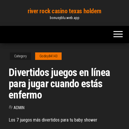
Skip
river rock casino texas holdem
to
bonusyblu.web.app
the
content
Category
Godoy84143
Divertidos juegos en línea
para jugar cuando estás
enfermo
By
ADMIN
Los 7 juegos más divertidos para tu baby shower