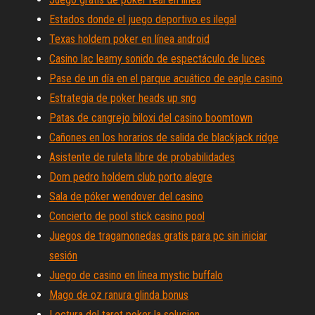
Estados donde el juego deportivo es ilegal
Texas holdem poker en línea android
Casino lac leamy sonido de espectáculo de luces
Pase de un día en el parque acuático de eagle casino
Estrategia de poker heads up sng
Patas de cangrejo biloxi del casino boomtown
Cañones en los horarios de salida de blackjack ridge
Asistente de ruleta libre de probabilidades
Dom pedro holdem club porto alegre
Sala de póker wendover del casino
Concierto de pool stick casino pool
Juegos de tragamonedas gratis para pc sin iniciar
sesión
Juego de casino en línea mystic buffalo
Mago de oz ranura glinda bonus
Lectura del tarot poker la solucion