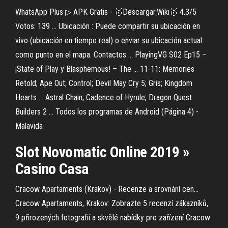
WhatsApp Plus ▷ APK Gratis - 🥇Descargar.Wiki🥇 4.3/5
Votos: 139 ... Ubicación : Puede compartir su ubicación en
vivo (ubicación en tiempo real) o enviar su ubicación actual
como punto en el mapa. Contactos ... PlayingVG S02 Ep15 –
¡State of Play y Blasphemous! – The ... 11-11: Memories
Retold; Ape Out; Control; Devil May Cry 5; Gris; Kingdom
Hearts ... Astral Chain; Cadence of Hyrule; Dragon Quest
Builders 2 ... Todos los programas de Android (Página 4) -
Malavida
Slot Novomatic Online 2019 »
Casino
Casa
Cracow Apartaments (Krakov) - Recenze a srovnání cen…
Cracow Apartaments, Krakov: Zobrazte 5 recenzí zákazníků,
9 přirozených fotografií a skvělé nabídky pro zařízení Cracow